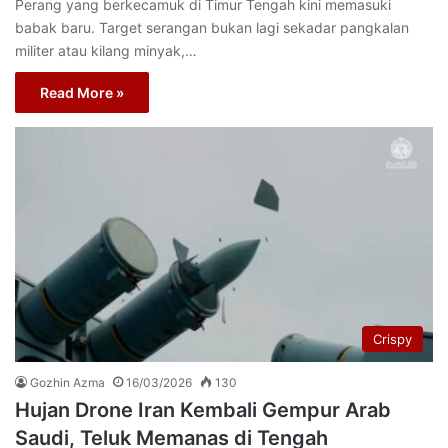
Perang yang berkecamuk di Timur Tengah kini memasuki
babak baru. Target serangan bukan lagi sekadar pangkalan
militer atau kilang minyak,…
Read More »
Crispy
Gozhin Azma
16/03/2026
130
Hujan Drone Iran Kembali Gempur Arab
Saudi, Teluk Memanas di Tengah