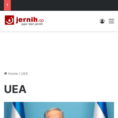
Log In
M
Home
/
UEA
UEA