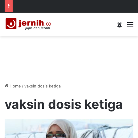
Log In
M
Home
/
vaksin dosis ketiga
vaksin dosis ketiga