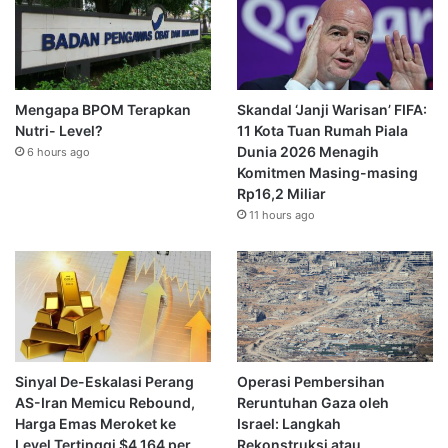
Mengapa BPOM Terapkan
Skandal ‘Janji Warisan’ FIFA:
Nutri- Level?
11 Kota Tuan Rumah Piala
Dunia 2026 Menagih
6 hours ago
Komitmen Masing-masing
Rp16,2 Miliar
11 hours ago
Sinyal De-Eskalasi Perang
Operasi Pembersihan
AS-Iran Memicu Rebound,
Reruntuhan Gaza oleh
Harga Emas Meroket ke
Israel: Langkah
Level Tertinggi $4.164 per
Rekonstruksi atau