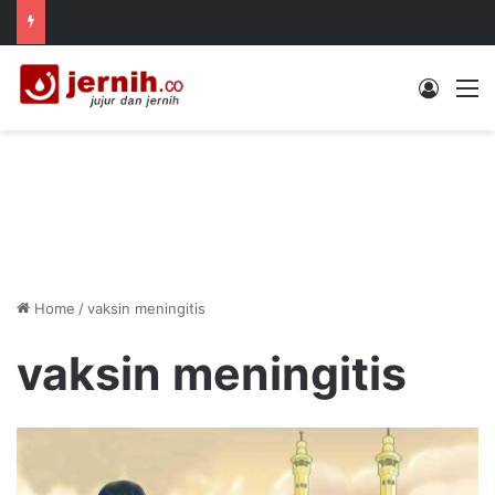
Log In
M
Home
/
vaksin meningitis
vaksin meningitis