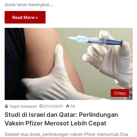
dunia terus meningkat.…
Read More »
Crispy
Teguh Setiawan
07/10/2021
79
Studi di Israel dan Qatar: Perlindungan
Vaksin Pfizer Merosot Lebih Cepat
Setelah dua dosis, perlindungan vaksin Pfizer memuncak.Dua