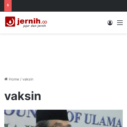
Log In
M
Home
/
vaksin
vaksin