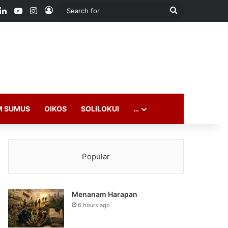
ook
LinkedIn
YouTube
Instagram
Log In
Search
for
M SUMUS
OIKOS
SOLILOKUI
…
Popular
Menanam Harapan
6 hours ago