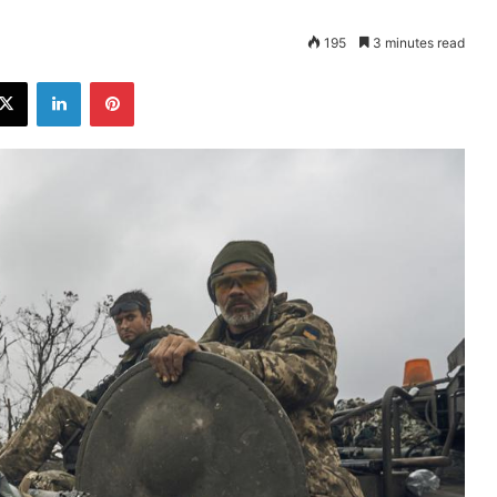
195
3 minutes read
ebook
X
LinkedIn
Pinterest