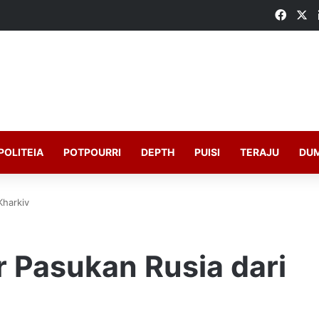
Faceb
X
POLITEIA
POTPOURRI
DEPTH
PUISI
TERAJU
DU
Kharkiv
r Pasukan Rusia dari