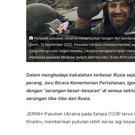
Personel pasukan Ukraina melambaikan tangan dari kendaraa
Senin, 12 September 2022. Pasukan Ukraina merebut kembali se
yang menginvasi negeri mereka. Ukraina mengklaim telah mena
memaksa pasukan Moskow terbirit-birit mundur. (Foto AP/Kosti
Dalam menghadapi kekalahan terbesar Rusia seja
perang, Juru Bicara Kementerian Pertahanan, I
dengan “serangan besar-besaran” di semua sektor
serangan tiba-tiba dari Rusia.
JERNIH–Pasukan Ukraina pada Selasa (13/9) terus
Kharkiv, memberikan pukulan lebih keras lagi kepa