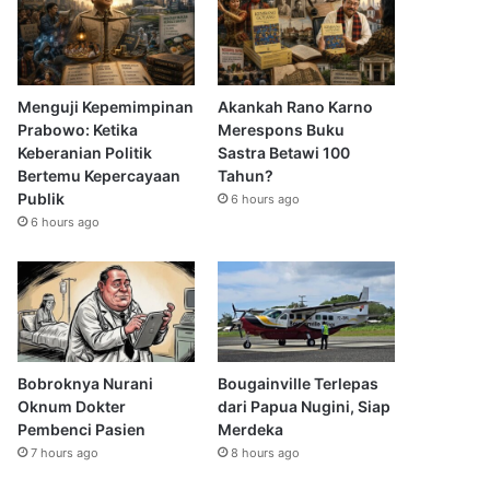
Menguji Kepemimpinan
Akankah Rano Karno
Prabowo: Ketika
Merespons Buku
Keberanian Politik
Sastra Betawi 100
Bertemu Kepercayaan
Tahun?
Publik
6 hours ago
6 hours ago
Bobroknya Nurani
Bougainville Terlepas
Oknum Dokter
dari Papua Nugini, Siap
Pembenci Pasien
Merdeka
7 hours ago
8 hours ago