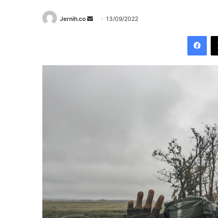
Send
Jernih.co
13/09/2022
an
Fac
email