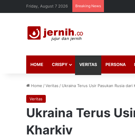
Friday, August 7 2026
Breaking News
HOME
CRISPY
VERITAS
PERSONA
Home
/
Veritas
/
Ukraina Terus Usir Pasukan Rusia dari 
Veritas
Ukraina Terus Usi
Kharkiv