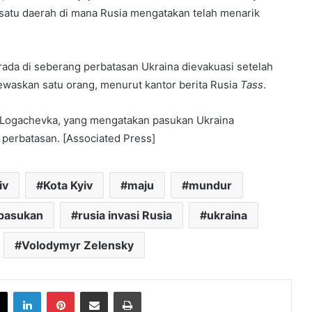
satu daerah di mana Rusia mengatakan telah menarik
rada di seberang perbatasan Ukraina dievakuasi setelah
askan satu orang, menurut kantor berita Rusia
Tass
.
i Logachevka, yang mengatakan pasukan Ukraina
perbatasan. [Associated Press]
iv
Kota Kyiv
maju
mundur
 pasukan
rusia invasi Rusia
ukraina
Volodymyr Zelensky
book
X
LinkedIn
Pinterest
Share via Email
Print