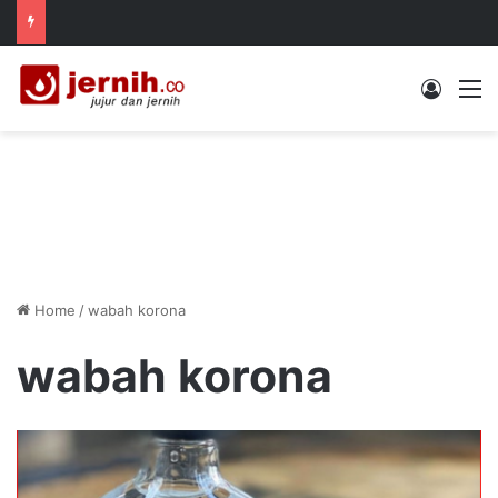
Log In
M
Home
/
wabah korona
wabah korona