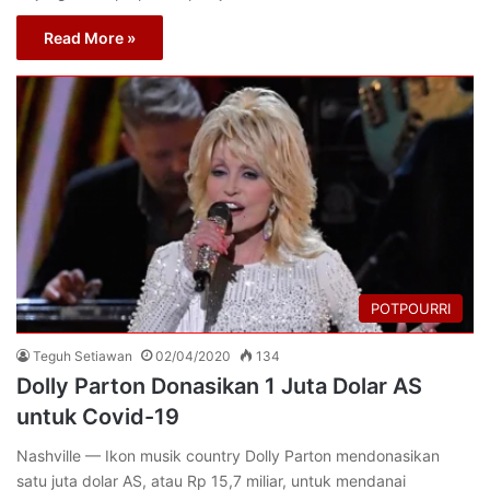
Read More »
POTPOURRI
Teguh Setiawan
02/04/2020
134
Dolly Parton Donasikan 1 Juta Dolar AS
untuk Covid-19
Nashville — Ikon musik country Dolly Parton mendonasikan
satu juta dolar AS, atau Rp 15,7 miliar, untuk mendanai