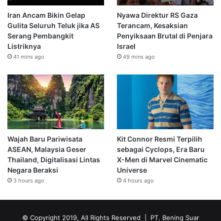
Iran Ancam Bikin Gelap
Nyawa Direktur RS Gaza
Gulita Seluruh Teluk jika AS
Terancam, Kesaksian
Serang Pembangkit
Penyiksaan Brutal di Penjara
Listriknya
Israel
41 mins ago
49 mins ago
Wajah Baru Pariwisata
Kit Connor Resmi Terpilih
ASEAN, Malaysia Geser
sebagai Cyclops, Era Baru
Thailand, Digitalisasi Lintas
X-Men di Marvel Cinematic
Negara Beraksi
Universe
3 hours ago
4 hours ago
© Copyright 2019, All Rights Reserved | PT. Bening Suar