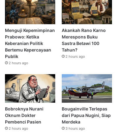
Menguji Kepemimpinan
Akankah Rano Karno
Prabowo: Ketika
Merespons Buku
Keberanian Politik
Sastra Betawi 100
Bertemu Kepercayaan
Tahun?
Publik
2 hours ago
2 hours ago
Bobroknya Nurani
Bougainville Terlepas
Oknum Dokter
dari Papua Nugini, Siap
Pembenci Pasien
Merdeka
2 hours ago
3 hours ago