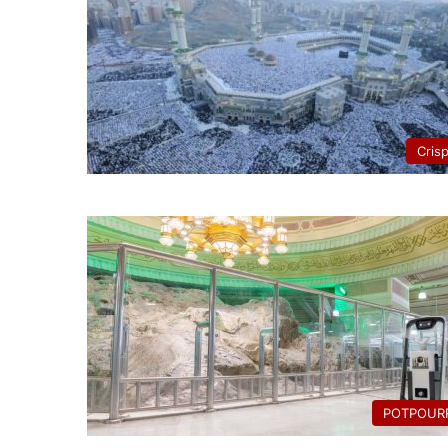
Cris
POTPOURR