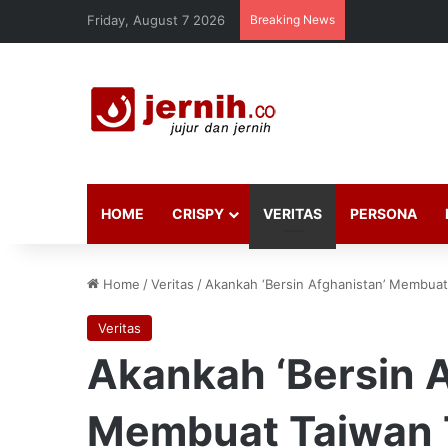
Friday, August 7 2026
Breaking News
HOME
CRISPY
VERITAS
PERSONA
Home
/
Veritas
/
Akankah ‘Bersin Afghanistan’ Membuat
Veritas
Akankah ‘Bersin 
Membuat Taiwan 