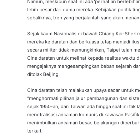
Namun, meskipun saat ini ada ‘perhatian berlebihan
lebih besar dari dunia mereka. Kebijakan politik t
sebaliknya, tren yang berjalanlah yang akan menan
Sejak kaum Nasionalis di bawah Chiang Kai-Shek m
mereka ke daratan dan berkuasa tetap menjadi ilus
secara militer tidak memungkinkan, Taipei tela
Cina daratan untuk melihat kepada realitas waktu d
mengajaknya mengesampingkan beban sejarah dan te
ditolak Beijing.
Cina daratan telah melakukan upaya sadar untuk m
“menghormati pilihan jalur pembangunan dan sis
sejak 1950-an, dan Taiwan ada hingga saat ini tak
menetralisasi ancaman komunis di kawasan Pasifik.
menimbulkan ancaman besar, belakangan diperburu
terkait.