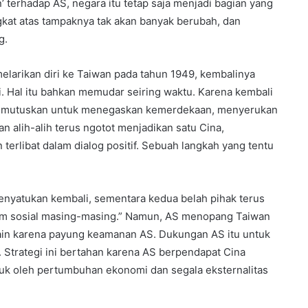
’ terhadap AS, negara itu tetap saja menjadi bagian yang
ingkat atas tampaknya tak akan banyak berubah, dan
g.
elarikan diri ke Taiwan pada tahun 1949, kembalinya
i. Hal itu bahkan memudar seiring waktu. Karena kembali
h memutuskan untuk menegaskan kemerdekaan, menyerukan
an alih-alih terus ngotot menjadikan satu Cina,
rlibat dalam dialog positif. Sebuah langkah yang tentu
enyatukan kembali, sementara kedua belah pihak terus
tem sosial masing-masing.” Namun, AS menopang Taiwan
 lain karena payung keamanan AS. Dukungan AS itu untuk
 Strategi ini bertahan karena AS berpendapat Cina
k oleh pertumbuhan ekonomi dan segala eksternalitas