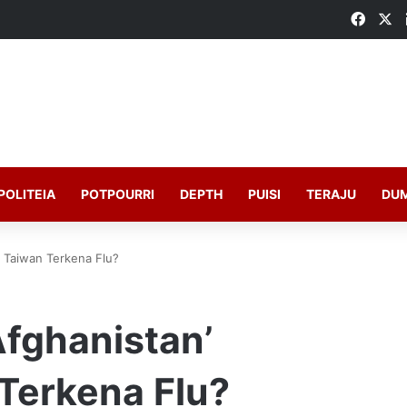
Faceb
X
POLITEIA
POTPOURRI
DEPTH
PUISI
TERAJU
DU
 Taiwan Terkena Flu?
Afghanistan’
Terkena Flu?