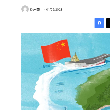
Send
Dsy
01/09/2021
an
Fac
email