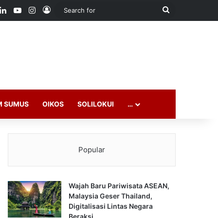
ook
LinkedIn
YouTube
Instagram
Log In
Search
for
M SUMUS
OIKOS
SOLILOKUI
…
Popular
Wajah Baru Pariwisata ASEAN,
Malaysia Geser Thailand,
Digitalisasi Lintas Negara
Beraksi