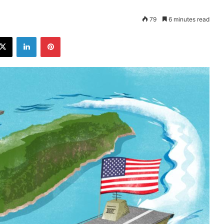
79
6 minutes read
ebook
X
LinkedIn
Pinterest