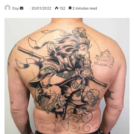
Send
Dsy
20/01/2022
152
2 minutes read
an
email