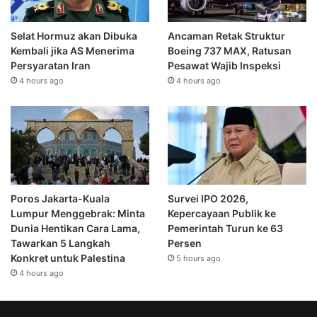
Selat Hormuz akan Dibuka
Ancaman Retak Struktur
Kembali jika AS Menerima
Boeing 737 MAX, Ratusan
Persyaratan Iran
Pesawat Wajib Inspeksi
4 hours ago
4 hours ago
Poros Jakarta-Kuala
Survei IPO 2026,
Lumpur Menggebrak: Minta
Kepercayaan Publik ke
Dunia Hentikan Cara Lama,
Pemerintah Turun ke 63
Tawarkan 5 Langkah
Persen
Konkret untuk Palestina
5 hours ago
4 hours ago