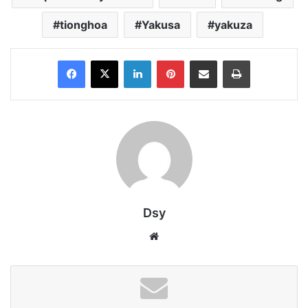
tionghoa
Yakusa
yakuza
Facebook
X
LinkedIn
Pinterest
Share via Email
Print
Dsy
Website