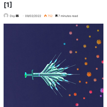
[1]
Send
Dsy
09/02/2022
752
7 minutes read
an
email