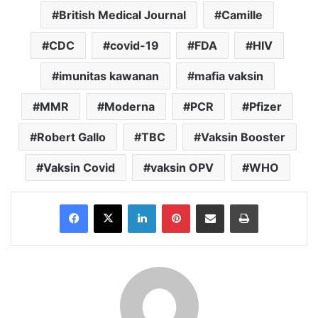
British Medical Journal
Camille
CDC
covid-19
FDA
HIV
imunitas kawanan
mafia vaksin
MMR
Moderna
PCR
Pfizer
Robert Gallo
TBC
Vaksin Booster
Vaksin Covid
vaksin OPV
WHO
Facebook
X
LinkedIn
Pinterest
Share via Email
Print