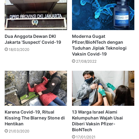
Dua Anggota Dewan DKI
Moderna Gugat
Jakarta ‘Suspect’ Covid-19
Pfizer/BioNTech dengan
Tuduhan Jiplak Teknologi
18/03/2020
Vaksin Covid-19
27/08/2022
Karena Covid-19, Ritual
13 Warga Israel Alami
Kissing The Blarney Stone di
Kelumpuhan Wajah Usai
Hentikan
Diberi Vaksin Pfizer-
BioNTech
21/03/2020
17/01/2021