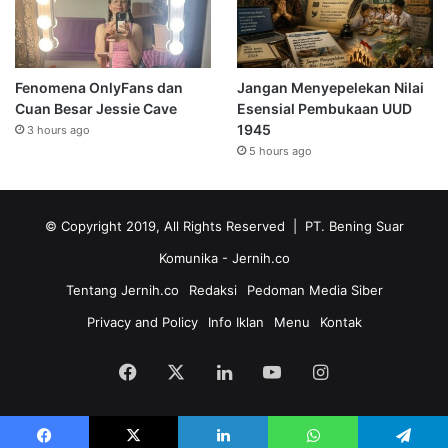
Fenomena OnlyFans dan
Jangan Menyepelekan Nilai
Cuan Besar Jessie Cave
Esensial Pembukaan UUD
1945
3 hours ago
5 hours ago
© Copyright 2019, All Rights Reserved | PT. Bening Suar
Komunika
- Jernih.co
Tentang Jernih.co
Redaksi
Pedoman Media Siber
Privacy and Policy
Info Iklan
Menu
Kontak
Facebook
X
LinkedIn
YouTube
Instagram