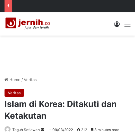
Log In
M
Home
/
Veritas
Veritas
Islam di Korea: Ditakuti dan
Ketakutan
Send
Teguh Setiawan
09/03/2022
212
3 minutes read