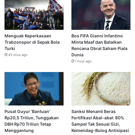
Menguak Keperkasaan
Bos FIFA Gianni Infantino
Trabzonspor di Sepak Bola
Minta Maaf dan Batalkan
Turki
Rencana Obral Saham Piala
Dunia
45 mins ago
1 hour ago
Pusat Guyur ‘Bantuan’
Sanksi Menanti Beras
Rp20,5 Triliun, Tunggakan
Fortifikasi Abal-abal: 80%
DBH Rp70 Triliun Tetap
Sampel Tak Sesuai Gizi,
Menggantung
Kemendag-Bulog Antisipasi