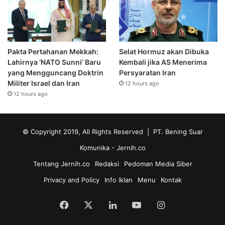
Pakta Pertahanan Mekkah:
Selat Hormuz akan Dibuka
Lahirnya ‘NATO Sunni’ Baru
Kembali jika AS Menerima
yang Mengguncang Doktrin
Persyaratan Iran
Militer Israel dan Iran
12 hours ago
12 hours ago
© Copyright 2019, All Rights Reserved | PT. Bening Suar
Komunika
- Jernih.co
Tentang Jernih.co
Redaksi
Pedoman Media Siber
Privacy and Policy
Info Iklan
Menu
Kontak
Facebook
X
LinkedIn
YouTube
Instagram