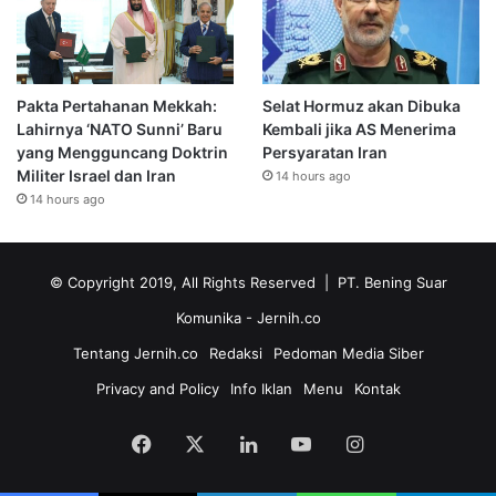
Pakta Pertahanan Mekkah:
Selat Hormuz akan Dibuka
Lahirnya ‘NATO Sunni’ Baru
Kembali jika AS Menerima
yang Mengguncang Doktrin
Persyaratan Iran
Militer Israel dan Iran
14 hours ago
14 hours ago
© Copyright 2019, All Rights Reserved | PT. Bening Suar
Komunika
- Jernih.co
Tentang Jernih.co
Redaksi
Pedoman Media Siber
Privacy and Policy
Info Iklan
Menu
Kontak
Facebook
X
LinkedIn
YouTube
Instagram