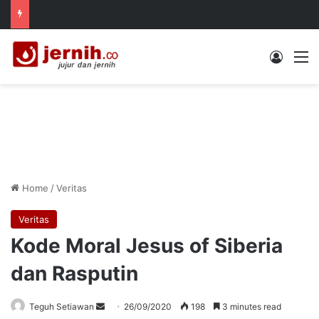
Log In
M
Home
/
Veritas
Veritas
Kode Moral Jesus of Siberia
dan Rasputin
Send
Teguh Setiawan
26/09/2020
198
3 minutes read