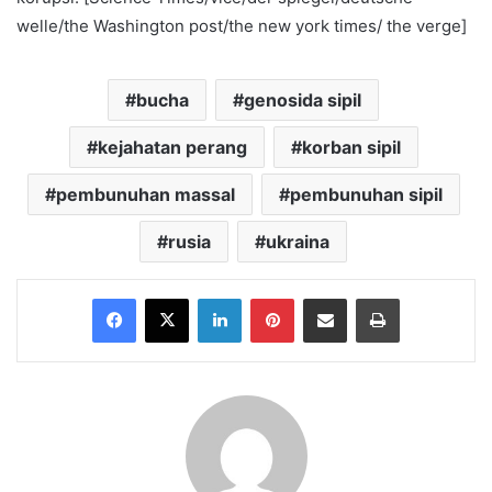
welle/the Washington post/the new york times/ the verge]
bucha
genosida sipil
kejahatan perang
korban sipil
pembunuhan massal
pembunuhan sipil
rusia
ukraina
Facebook
X
LinkedIn
Pinterest
Share via Email
Print