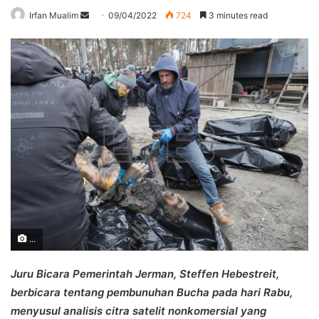
Send
Irfan Mualim
09/04/2022
724
3 minutes read
an
email
...
Juru Bicara Pemerintah Jerman, Steffen Hebestreit,
berbicara tentang pembunuhan Bucha pada hari Rabu,
menyusul analisis citra satelit nonkomersial yang