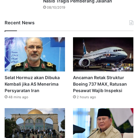
Nasib Tragis Pemberang Jalanan
08/10/2019
Recent News
Selat Hormuz akan Dibuka
Ancaman Retak Struktur
Kembali jika AS Menerima
Boeing 737 MAX, Ratusan
Persyaratan Iran
Pesawat Wajib Inspeksi
48 mins ago
2 hours ago