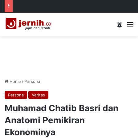
Log In
M
Home
/
Persona
Persona
Veritas
Muhamad Chatib Basri dan
Anatomi Pemikiran
Ekonominya