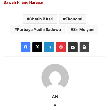
Bawah Hilang Harapan
Chatib BAsri
Ekonomi
Purbaya Yudhi Sadewa
Sri Mulyani
Facebook
X
LinkedIn
Pinterest
Share via Email
Print
AN
Website