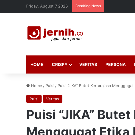
Friday, August 7 2026
Breaking News
HOME
CRISPY
VERITAS
PERSONA
Home
/
Puisi
/
Puisi “JIKA” Butet Kertarajasa Menggugat
Puisi
Veritas
Puisi “JIKA” Butet
Menggugat Etika