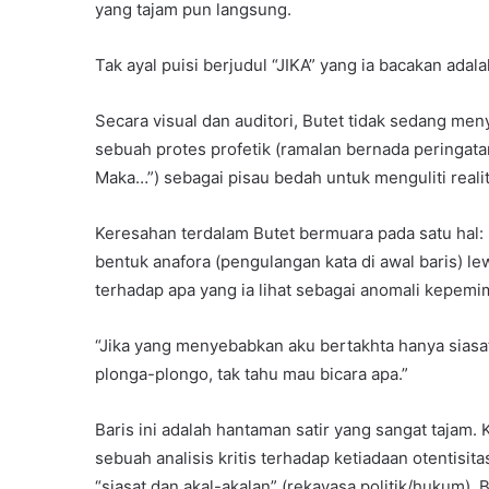
yang tajam pun langsung.
Tak ayal puisi berjudul “JIKA” yang ia bacakan adala
Secara visual dan auditori, Butet tidak sedang men
sebuah protes profetik (ramalan bernada peringat
Maka…”) sebagai pisau bedah untuk menguliti realit
Keresahan terdalam Butet bermuara pada satu ha
bentuk anafora (pengulangan kata di awal baris) l
terhadap apa yang ia lihat sebagai anomali kepemi
“Jika yang menyebabkan aku bertakhta hanya siasat
plonga-plongo, tak tahu mau bicara apa.”
Baris ini adalah hantaman satir yang sangat tajam. 
sebuah analisis kritis terhadap ketiadaan otentisit
“siasat dan akal-akalan” (rekayasa politik/hukum