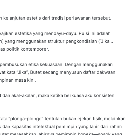
h kelanjutan estetis dari tradisi perlawanan tersebut.
yajikan estetika yang mendayu-dayu. Puisi ini adalah
an) yang menggunakan struktur pengkondisian (“Jika…
as politik kontemporer.
l: pembusukan etika kekuasaan. Dengan menggunakan
ewat kata “Jika”, Butet sedang menyusun daftar dakwaan
mpinan masa kini.
 dan akal-akalan, maka ketika berkuasa aku konsisten
Kata “plonga-plongo” tentulah bukan ejekan fisik, melainkan
as dan kapasitas intelektual pemimpin yang lahir dari rahim
). Butet meresahkan lahirnya pemimpin boneka—sosok yang