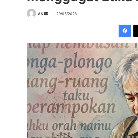
Send
AN
29/05/2026
an
Fac
email