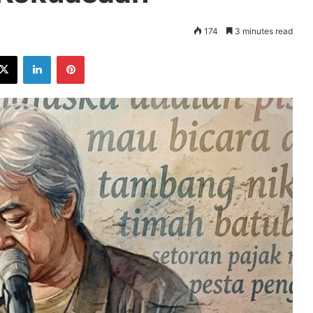
174
3 minutes read
ebook
X
LinkedIn
Pinterest