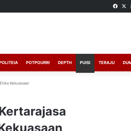
Faceb
X
POLITEIA
POTPOURRI
DEPTH
PUISI
TERAJU
DU
 Etika Kekuasaan
 Kertarajasa
 Kekuasaan