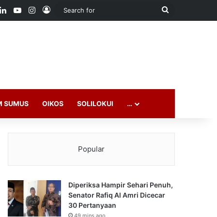
ook
LinkedIn
YouTube
Instagram
Log In
Search
for
M SUMUS
OIKOS
SOLILOKUI
…
Popular
Diperiksa Hampir Sehari Penuh,
Senator Rafiq Al Amri Dicecar
30 Pertanyaan
49 mins ago