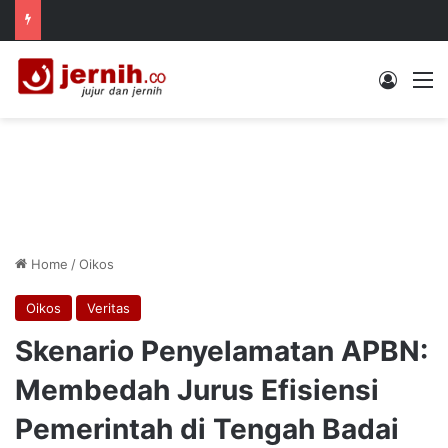
Log In
M
Home
/
Oikos
Oikos
Veritas
Skenario Penyelamatan APBN:
Membedah Jurus Efisiensi
Pemerintah di Tengah Badai