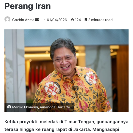
Perang Iran
Send
Gozhin Azma
01/04/2026
124
2 minutes read
an
email
Menko Ekonomi, Airlangga Hartarto.
Ketika proyektil meledak di Timur Tengah, guncangannya
terasa hingga ke ruang rapat di Jakarta. Menghadapi