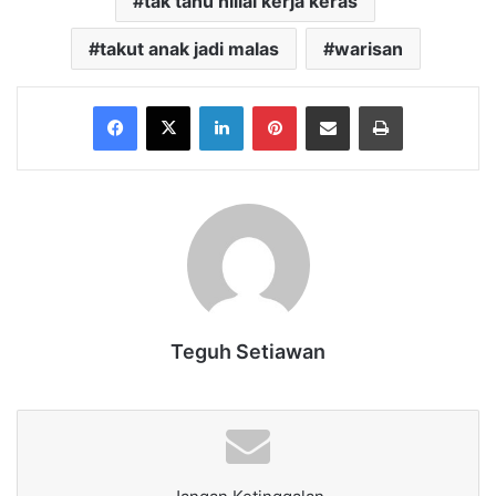
tak tahu niilai kerja keras
takut anak jadi malas
warisan
Facebook
X
LinkedIn
Pinterest
Share via Email
Print
Teguh Setiawan