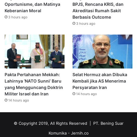
Oportunisme, dan Matinya
BPJS, Rencana KRIS, dan
Keberanian Moral
Akreditasi Rumah Sakit
Berbasis Outcome
3 hours ago
3 hours ago
Pakta Pertahanan Mekkah:
Selat Hormuz akan Dibuka
Lahirnya ‘NATO Sunni’ Baru
Kembali jika AS Menerima
yang Mengguncang Doktrin
Persyaratan Iran
Militer Israel dan Iran
14 hours ago
14 hours ago
© Copyright 2019, All Rights Reserved | PT. Bening Suar
Komunika
- Jernih.co