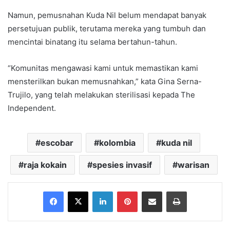
Namun, pemusnahan Kuda Nil belum mendapat banyak
persetujuan publik, terutama mereka yang tumbuh dan
mencintai binatang itu selama bertahun-tahun.
“Komunitas mengawasi kami untuk memastikan kami
mensterilkan bukan memusnahkan,” kata Gina Serna-
Trujilo, yang telah melakukan sterilisasi kepada The
Independent.
escobar
kolombia
kuda nil
raja kokain
spesies invasif
warisan
Facebook
X
LinkedIn
Pinterest
Share via Email
Print