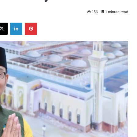
156
1 minute read
ebook
X
LinkedIn
Pinterest