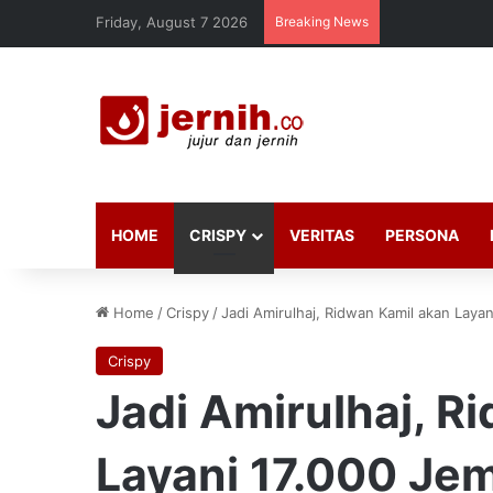
Friday, August 7 2026
Breaking News
HOME
CRISPY
VERITAS
PERSONA
Home
/
Crispy
/
Jadi Amirulhaj, Ridwan Kamil akan Layan
Crispy
Jadi Amirulhaj, R
Layani 17.000 Jem