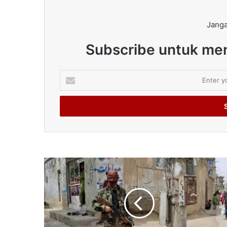
Janga
Subscribe untuk men
Enter
your
Email
address