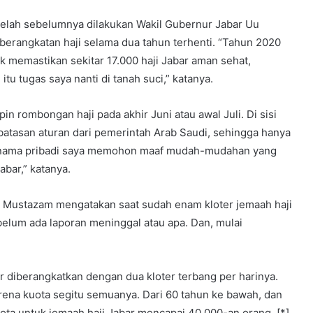
telah sebelumnya dilakukan Wakil Gubernur Jabar Uu
berangkatan haji selama dua tahun terhenti. “Tahun 2020
k memastikan sekitar 17.000 haji Jabar aman sehat,
tu tugas saya nanti di tanah suci,” katanya.
rombongan haji pada akhir Juni atau awal Juli. Di sisi
atasan aturan dari pemerintah Arab Saudi, sehingga hanya
as nama pribadi saya memohon maaf mudah-mudahan yang
bar,” katanya.
 Mustazam mengatakan saat sudah enam kloter jemaah haji
 belum ada laporan meninggal atau apa. Dan, mulai
ar diberangkatkan dengan dua kloter terbang per harinya.
rena kuota segitu semuanya. Dari 60 tahun ke bawah, dan
uota untuk jemaah haji Jabar mencapai 40.000-an orang. [*]