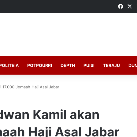
Faceb
X
POLITEIA
POTPOURRI
DEPTH
PUISI
TERAJU
DU
i 17.000 Jemaah Haji Asal Jabar
idwan Kamil akan
aah Haji Asal Jabar