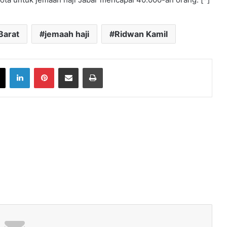
Barat
jemaah haji
Ridwan Kamil
book
X
LinkedIn
Pinterest
Share via Email
Print