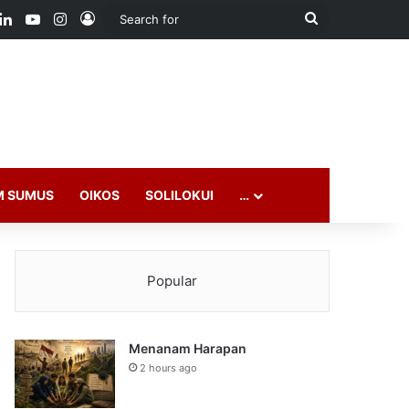
ook
LinkedIn
YouTube
Instagram
Log In
Search
for
M SUMUS
OIKOS
SOLILOKUI
…
Popular
Menanam Harapan
2 hours ago