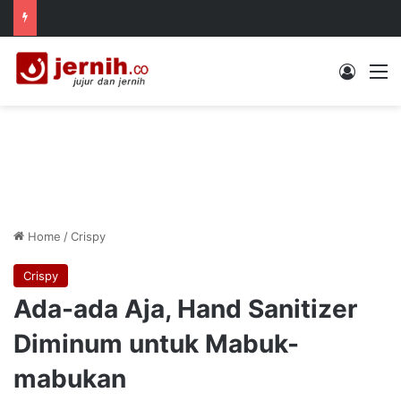
Log In
M
Home
/
Crispy
Crispy
Ada-ada Aja, Hand Sanitizer
Diminum untuk Mabuk-
mabukan