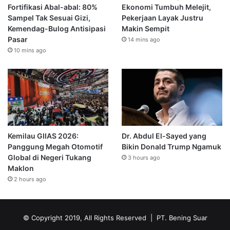
Fortifikasi Abal-abal: 80%
Ekonomi Tumbuh Melejit,
Sampel Tak Sesuai Gizi,
Pekerjaan Layak Justru
Kemendag-Bulog Antisipasi
Makin Sempit
Pasar
14 mins ago
10 mins ago
Kemilau GIIAS 2026:
Dr. Abdul El-Sayed yang
Panggung Megah Otomotif
Bikin Donald Trump Ngamuk
Global di Negeri Tukang
3 hours ago
Maklon
2 hours ago
© Copyright 2019, All Rights Reserved | PT. Bening Suar