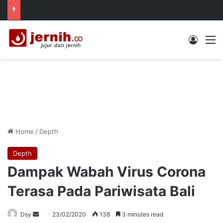
Log In
M
Home
/
Depth
Depth
Dampak Wabah Virus Corona
Terasa Pada Pariwisata Bali
Send
Dsy
23/02/2020
138
3 minutes read