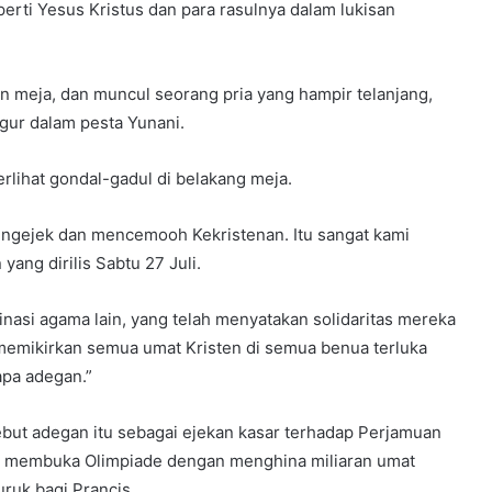
erti Yesus Kristus dan para rasulnya dalam lukisan
an meja, dan muncul seorang pria yang hampir telanjang,
ur dalam pesta Yunani.
erlihat gondal-gadul di belakang meja.
ngejek dan mencemooh Kekristenan. Itu sangat kami
ang dirilis Sabtu 27 Juli.
nasi agama lain, yang telah menyatakan solidaritas mereka
i memikirkan semua umat Kristen di semua benua terluka
apa adegan.”
but adegan itu sebagai ejekan kasar terhadap Perjamuan
kan membuka Olimpiade dengan menghina miliaran umat
uruk bagi Prancis.