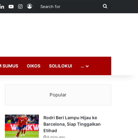
ook
LinkedIn
YouTube
Instagram
Log In
Search
for
M SUMUS
OIKOS
SOLILOKUI
…
Popular
Rodri Beri Lampu Hijau ke
Barcelona, Siap Tinggalkan
Etihad
8 mins ago