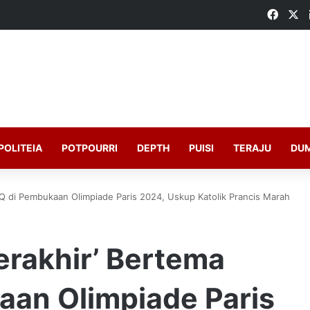
Faceb
X
POLITEIA
POTPOURRI
DEPTH
PUISI
TERAJU
DU
Q di Pembukaan Olimpiade Paris 2024, Uskup Katolik Prancis Marah
erakhir’ Bertema
an Olimpiade Paris