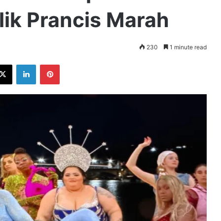
lik Prancis Marah
230
1 minute read
ebook
X
LinkedIn
Pinterest