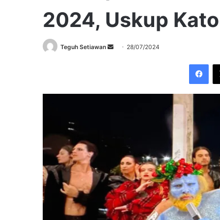
2024, Uskup Kato
Send
Teguh Setiawan
28/07/2024
an
Fac
email