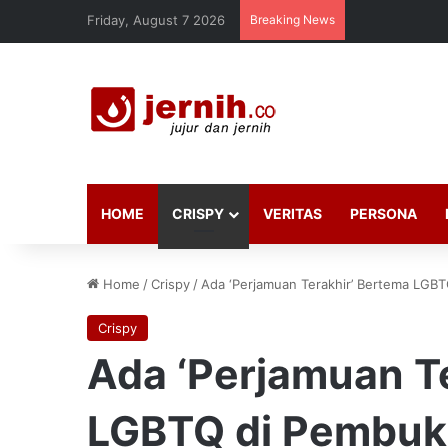
Friday, August 7 2026
Breaking News
HOME
CRISPY
VERITAS
PERSONA
Home
/
Crispy
/
Ada ‘Perjamuan Terakhir’ Bertema LGBT
Crispy
Ada ‘Perjamuan T
LGBTQ di Pembuka