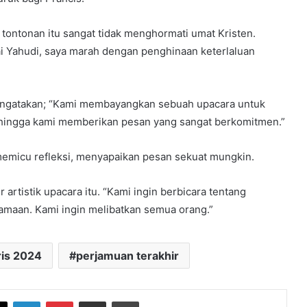
ntonan itu sangat tidak menghormati umat Kristen.
ai Yahudi, saya marah dengan penghinaan keterlaluan
engatakan; “Kami membayangkan sebuah upacara untuk
 sehingga kami memberikan pesan yang sangat berkomitmen.”
memicu refleksi, menyapaikan pesan sekuat mungkin.
r artistik upacara itu. “Kami ingin berbicara tentang
maan. Kami ingin melibatkan semua orang.”
ris 2024
perjamuan terakhir
book
X
LinkedIn
Pinterest
Share via Email
Print