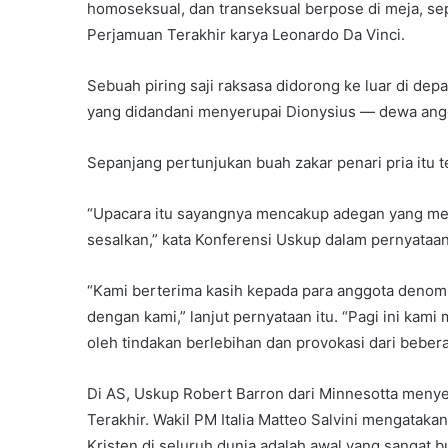
homoseksual, dan transeksual berpose di meja, sep
Perjamuan Terakhir karya Leonardo Da Vinci.
Sebuah piring saji raksasa didorong ke luar di dep
yang didandani menyerupai Dionysius — dewa angg
Sepanjang pertunjukan buah zakar penari pria itu t
“Upacara itu sayangnya mencakup adegan yang me
sesalkan,” kata Konferensi Uskup dalam pernyataan y
“Kami berterima kasih kepada para anggota denomi
dengan kami,” lanjut pernyataan itu. “Pagi ini kam
oleh tindakan berlebihan dan provokasi dari beber
Di AS, Uskup Robert Barron dari Minnesotta menye
Terakhir. Wakil PM Italia Matteo Salvini mengata
Kristen di seluruh dunia adalah awal yang sangat b