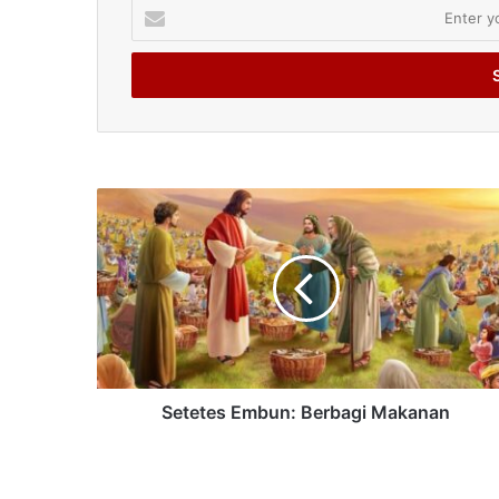
Enter
your
Email
address
Setetes Embun: Berbagi Makanan