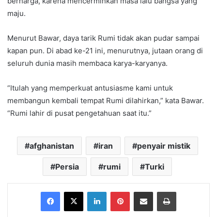
berharga, karena mencerminkan masa lalu bangsa yang
maju.
Menurut Bawar, daya tarik Rumi tidak akan pudar sampai
kapan pun. Di abad ke-21 ini, menurutnya, jutaan orang di
seluruh dunia masih membaca karya-karyanya.
“Itulah yang memperkuat antusiasme kami untuk
membangun kembali tempat Rumi dilahirkan,” kata Bawar.
“Rumi lahir di pusat pengetahuan saat itu.”
afghanistan
iran
penyair mistik
Persia
rumi
Turki
Facebook
X
LinkedIn
Pinterest
Share via Email
Print