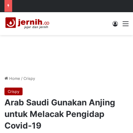
Log In
M
Home
/
Crispy
Crispy
Arab Saudi Gunakan Anjing
untuk Melacak Pengidap
Covid-19