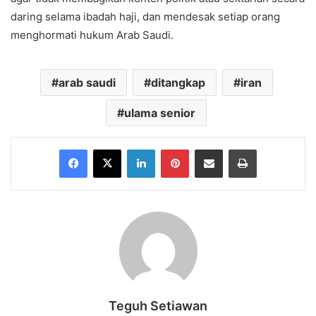
daring selama ibadah haji, dan mendesak setiap orang
menghormati hukum Arab Saudi.
arab saudi
ditangkap
iran
ulama senior
Facebook
X
LinkedIn
Pinterest
Share via Email
Print
Teguh Setiawan