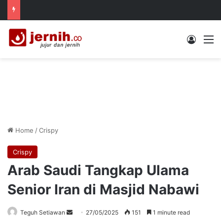
Log In
M
Home
/
Crispy
Crispy
Arab Saudi Tangkap Ulama
Senior Iran di Masjid Nabawi
Send
Teguh Setiawan
27/05/2025
151
1 minute read