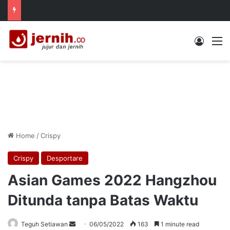
Log In
M
Home
/
Crispy
Crispy
Desportare
Asian Games 2022 Hangzhou
Ditunda tanpa Batas Waktu
Send
Teguh Setiawan
06/05/2022
163
1 minute read