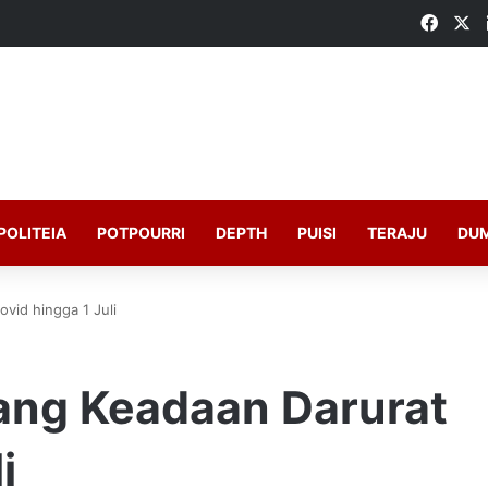
Faceb
X
POLITEIA
POTPOURRI
DEPTH
PUISI
TERAJU
DU
vid hingga 1 Juli
jang Keadaan Darurat
i