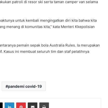
kukan patroli di resor ski serta taman camper van selama
 waktunya untuk kembali mengingatkan diri kita bahwa kita
ng menang di komunitas kita,” kata Menteri Kkepolisian
antaranya pemain sepak bola Australia Rules. Ia merupakan
if. Kasus ini membuat seluruh tim dan staf pelatihnya
pandemi covid-19
book
X
LinkedIn
Pinterest
Share via Email
Print