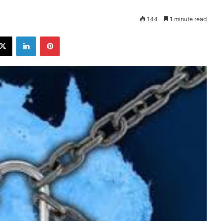
144
1 minute read
ebook
X
LinkedIn
Pinterest