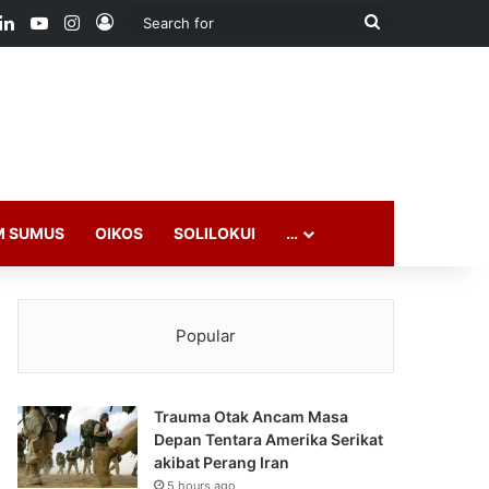
ook
LinkedIn
YouTube
Instagram
Log In
Search
for
M SUMUS
OIKOS
SOLILOKUI
…
Popular
Trauma Otak Ancam Masa
Depan Tentara Amerika Serikat
akibat Perang Iran
5 hours ago