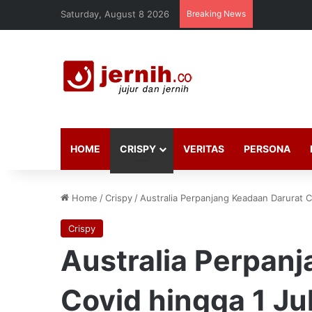
Saturday, August 8 2026
Breaking News
HOME
CRISPY
VERITAS
PERSONA
Home
/
Crispy
/
Australia Perpanjang Keadaan Darurat Co
Crispy
Australia Perpan
Covid hingga 1 Jul