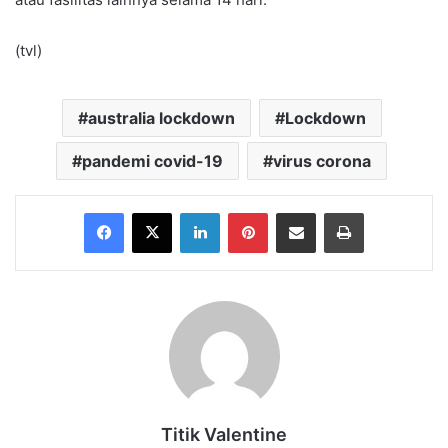
(tvl)
australia lockdown
Lockdown
pandemi covid-19
virus corona
Facebook
X
LinkedIn
Pinterest
Share via Email
Print
Titik Valentine