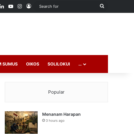
ook
LinkedIn
YouTube
Instagram
Log In
Search
for
M SUMUS
OIKOS
SOLILOKUI
…
Popular
Menanam Harapan
3 hours ago