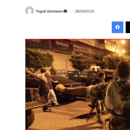
Send
Teguh Setiawan
28/08/2020
an
Fac
email