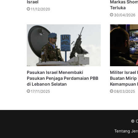
Israel
Markas Shome
Terluka
11/12/2020
30/04/2026
Pasukan Israel Menembaki
Militer Israe
Pasukan Penjaga Perdamaian PBB
Buatan Miri
di Lebanon Selatan
Kemampuan B
17/11/2025
08/03/2025
© C
Tentang Jer