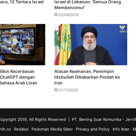
ra, 12 Tentara Israel
Israel di Lebanon: ‘Semua Orang
Membencimu!’
02/06/2026
l Bikin Kecerdasan
Alasan Keamanan, Pemimpin
p ChatGPT dengan
Hizbullah Dikabarkan Pindah ke
ahasa Arab Lisan
Iran
07/12/2020
opyright 2019, All Rights Reserved | PT. Bening Suar Komunika
- Jerni
nih.co
Redaksi
Pedoman Media Siber
Privacy and Policy
Info Iklan
M