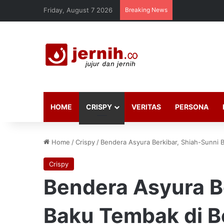
Friday, August 7 2026
Breaking News
HOME
CRISPY
VERITAS
PERSONA
Home
/
Crispy
/
Bendera Asyura Berkibar, Shiah-Sunni 
Crispy
Bendera Asyura B
Baku Tembak di B