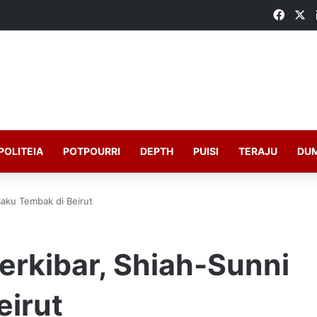
Faceb
X
POLITEIA
POTPOURRI
DEPTH
PUISI
TERAJU
DU
Baku Tembak di Beirut
erkibar, Shiah-Sunni
eirut