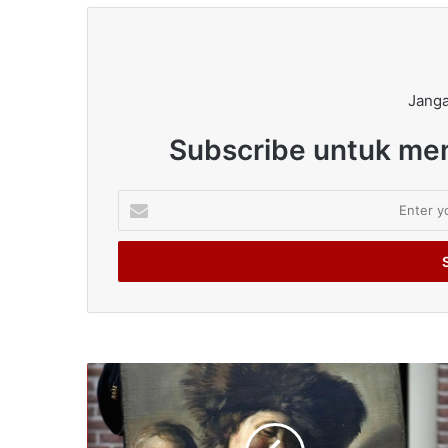
Janga
Subscribe untuk men
Enter
your
Email
address