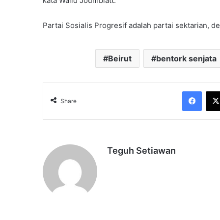
kata Walid Joumblatt.
Partai Sosialis Progresif adalah partai sektarian,
Beirut
bentork senjata
Face
Share
Teguh Setiawan