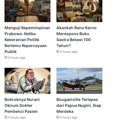
Menguji Kepemimpinan
Akankah Rano Karno
Prabowo: Ketika
Merespons Buku
Keberanian Politik
Sastra Betawi 100
Bertemu Kepercayaan
Tahun?
Publik
3 hours ago
3 hours ago
Bobroknya Nurani
Bougainville Terlepas
Oknum Dokter
dari Papua Nugini, Siap
Pembenci Pasien
Merdeka
4 hours ago
4 hours ago