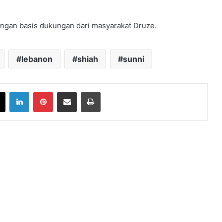
 dengan basis dukungan dari masyarakat Druze.
lebanon
shiah
sunni
book
X
LinkedIn
Pinterest
Share via Email
Print