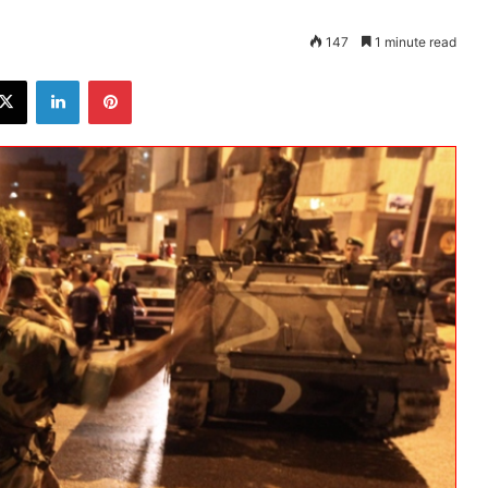
147
1 minute read
ebook
X
LinkedIn
Pinterest