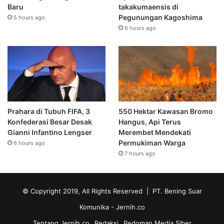
Baru
takakumaensis di
Pegunungan Kagoshima
5 hours ago
6 hours ago
Prahara di Tubuh FIFA, 3
550 Hektar Kawasan Bromo
Konfederasi Besar Desak
Hangus, Api Terus
Gianni Infantino Lengser
Merembet Mendekati
Permukiman Warga
6 hours ago
7 hours ago
© Copyright 2019, All Rights Reserved | PT. Bening Suar
Komunika
- Jernih.co
Tentang Jernih.co
Redaksi
Pedoman Media Siber