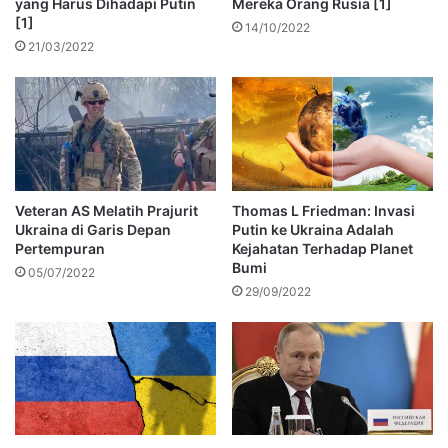
yang Harus Dihadapi Putin
Mereka Orang Rusia [1]
[1]
14/10/2022
21/03/2022
Veteran AS Melatih Prajurit
Thomas L Friedman: Invasi
Ukraina di Garis Depan
Putin ke Ukraina Adalah
Pertempuran
Kejahatan Terhadap Planet
Bumi
05/07/2022
29/09/2022