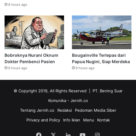
8 hours ago
Bobroknya Nurani Oknum
Bougainville Terlepas dari
Dokter Pembenci Pasien
Papua Nugini, Siap Merdeka
9 hours ago
9 hours ago
© Copyright 2019, All Rights Reserved | PT. Bening Suar
Komunika
- Jernih.co
Tentang Jernih.co
Redaksi
Pedoman Media Siber
Privacy and Policy
Info Iklan
Menu
Kontak
Facebook
X
LinkedIn
YouTube
Instagram