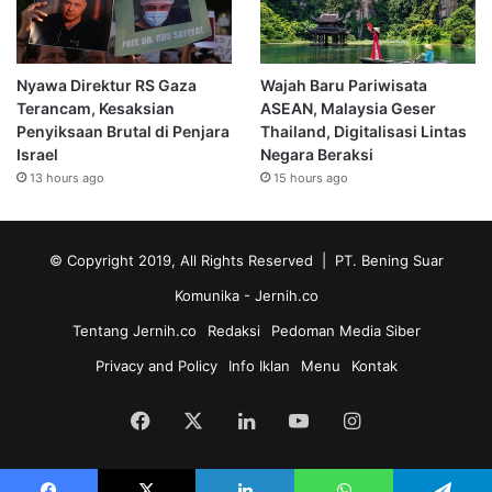
Nyawa Direktur RS Gaza
Wajah Baru Pariwisata
Terancam, Kesaksian
ASEAN, Malaysia Geser
Penyiksaan Brutal di Penjara
Thailand, Digitalisasi Lintas
Israel
Negara Beraksi
13 hours ago
15 hours ago
© Copyright 2019, All Rights Reserved | PT. Bening Suar
Komunika
- Jernih.co
Tentang Jernih.co
Redaksi
Pedoman Media Siber
Privacy and Policy
Info Iklan
Menu
Kontak
Facebook
X
LinkedIn
YouTube
Instagram