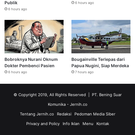
Publik
6 hours ago
6 hours ago
Bobroknya Nurani Oknum
Bougainville Terlepas dari
Dokter Pembenci Pasien
Papua Nugini, Siap Merdeka
6 hours ago
7 hours ago
© Copyright 2019, All Rights Reserved | PT. Bening Suar
Komunika
- Jernih.co
Tentang Jernih.co
Redaksi
Pedoman Media Siber
Privacy and Policy
Info Iklan
Menu
Kontak