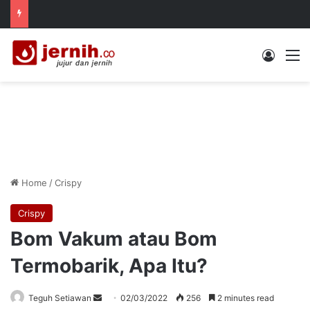
Log In
M
Home
/
Crispy
Crispy
Bom Vakum atau Bom
Termobarik, Apa Itu?
Send
Teguh Setiawan
02/03/2022
256
2 minutes read