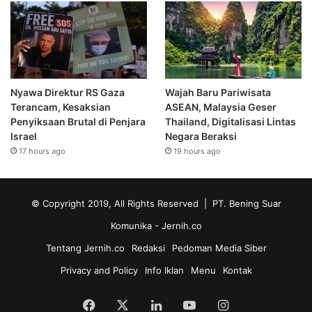
Nyawa Direktur RS Gaza
Wajah Baru Pariwisata
Terancam, Kesaksian
ASEAN, Malaysia Geser
Penyiksaan Brutal di Penjara
Thailand, Digitalisasi Lintas
Israel
Negara Beraksi
17 hours ago
19 hours ago
© Copyright 2019, All Rights Reserved | PT. Bening Suar
Komunika
- Jernih.co
Tentang Jernih.co
Redaksi
Pedoman Media Siber
Privacy and Policy
Info Iklan
Menu
Kontak
Facebook
X
LinkedIn
YouTube
Instagram