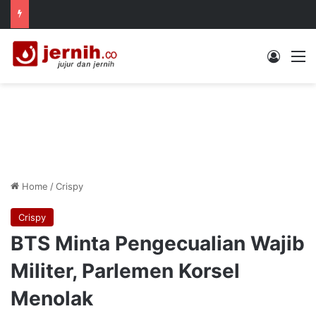
Log In
M
Home
/
Crispy
Crispy
BTS Minta Pengecualian Wajib
Militer, Parlemen Korsel
Menolak