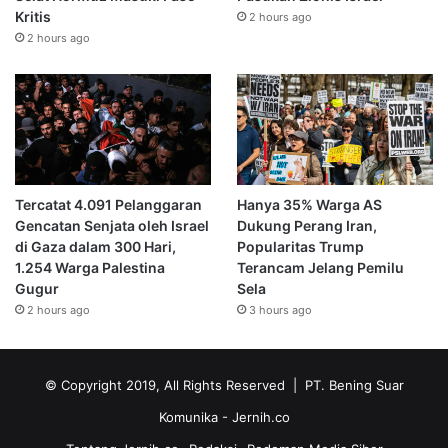
Kritis
2 hours ago
2 hours ago
Tercatat 4.091 Pelanggaran
Hanya 35% Warga AS
Gencatan Senjata oleh Israel
Dukung Perang Iran,
di Gaza dalam 300 Hari,
Popularitas Trump
1.254 Warga Palestina
Terancam Jelang Pemilu
Gugur
Sela
2 hours ago
3 hours ago
© Copyright 2019, All Rights Reserved | PT. Bening Suar
Komunika
- Jernih.co