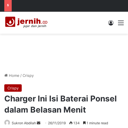
Log In
M
Home
/
Crispy
Crispy
Charger Ini Isi Baterai Ponsel
dalam Belasan Menit
Send
Sukron Abdilah
26/11/2019
134
1 minute read