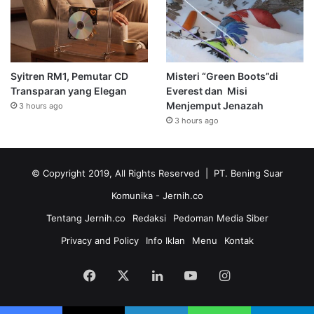
Syitren RM1, Pemutar CD
Misteri “Green Boots”di
Transparan yang Elegan
Everest dan Misi
Menjemput Jenazah
3 hours ago
3 hours ago
© Copyright 2019, All Rights Reserved | PT. Bening Suar
Komunika
- Jernih.co
Tentang Jernih.co
Redaksi
Pedoman Media Siber
Privacy and Policy
Info Iklan
Menu
Kontak
Facebook
X
LinkedIn
YouTube
Instagram