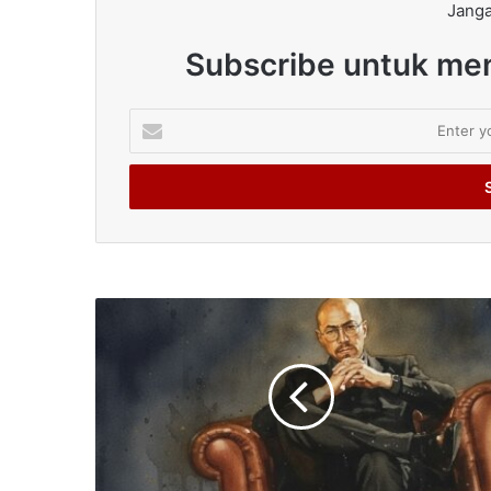
Janga
Subscribe untuk men
Enter
your
Email
address