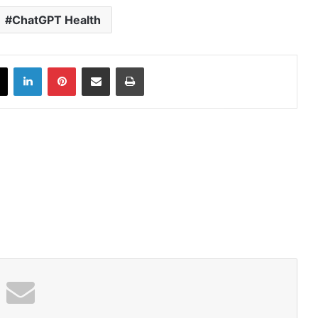
ChatGPT Health
book
X
LinkedIn
Pinterest
Share via Email
Print