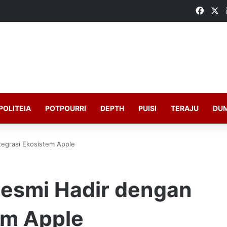
Faceb
X
POLITEIA
POTPOURRI
DEPTH
PUISI
TERAJU
DU
tegrasi Ekosistem Apple
esmi Hadir dengan
em Apple