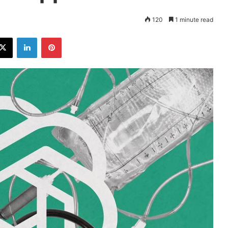
120
1 minute read
ebook
X
LinkedIn
Pinterest