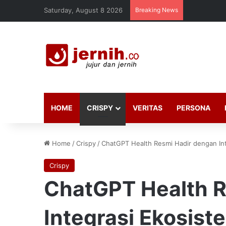
Saturday, August 8 2026
Breaking News
HOME
CRISPY
VERITAS
PERSONA
Home
/
Crispy
/
ChatGPT Health Resmi Hadir dengan In
Crispy
ChatGPT Health R
Integrasi Ekosist