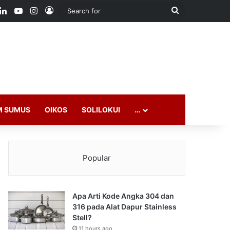
ook
LinkedIn
YouTube
Instagram
Log In
Search
for
M SUMUS
OIKOS
SOLILOKUI
…
Popular
Apa Arti Kode Angka 304 dan
316 pada Alat Dapur Stainless
Stell?
11 hours ago