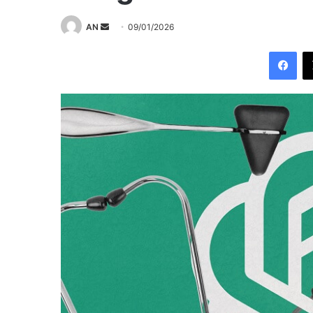
Send
AN
09/01/2026
an
Fac
email