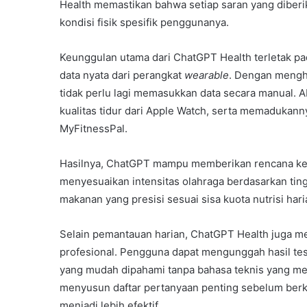
Health memastikan bahwa setiap saran yang diberi
kondisi fisik spesifik penggunanya.
Keunggulan utama dari ChatGPT Health terletak p
data nyata dari perangkat
wearable
. Dengan mengh
tidak perlu lagi memasukkan data secara manual. A
kualitas tidur dari Apple Watch, serta memadukanny
MyFitnessPal.
Hasilnya, ChatGPT mampu memberikan rencana kebu
menyesuaikan intensitas olahraga berdasarkan tin
makanan yang presisi sesuai sisa kuota nutrisi har
Selain pemantauan harian, ChatGPT Health juga me
profesional. Pengguna dapat mengunggah hasil te
yang mudah dipahami tanpa bahasa teknis yang me
menyusun daftar pertanyaan penting sebelum berk
menjadi lebih efektif.