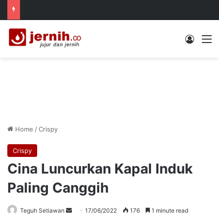
Log In
M
Home
/
Crispy
Crispy
Cina Luncurkan Kapal Induk
Paling Canggih
Send
Teguh Setiawan
17/06/2022
176
1 minute read