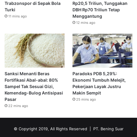
Trabzonspor di Sepak Bola
Rp20,5 Triliun, Tunggakan
Turki
DBH Rp70 Triliun Tetap
Menggantung
11 mins ago
12 mins ago
Sanksi Menanti Beras
Paradoks PDB 5,29%:
Fortifikasi Abal-abal: 80%
Ekonomi Tumbuh Melejit,
Sampel Tak Sesuai Gizi,
Pekerjaan Layak Justru
Kemendag-Bulog Antisipasi
Makin Sempit
Pasar
25 mins ago
22 mins ago
© Copyright 2019, All Rights Reserved | PT. Bening Suar