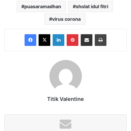
puasaramadhan
sholat idul fitri
virus corona
Facebook
X
LinkedIn
Pinterest
Share via Email
Print
Titik Valentine