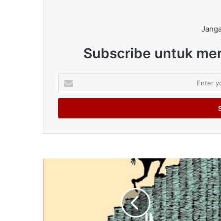
Janga
Subscribe untuk men
Enter
your
Email
address