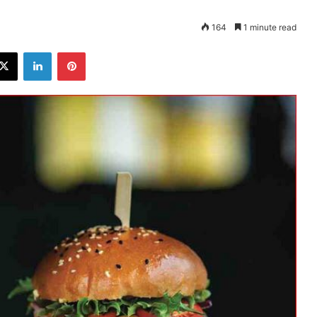
164
1 minute read
ebook
X
LinkedIn
Pinterest