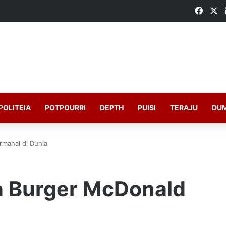
Faceb
X
POLITEIA
POTPOURRI
DEPTH
PUISI
TERAJU
DU
rmahal di Dunia
a Burger McDonald
a