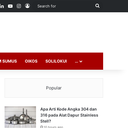
ook
LinkedIn
YouTube
Instagram
Log In
Search
for
M SUMUS
OIKOS
SOLILOKUI
…
Popular
Apa Arti Kode Angka 304 dan
316 pada Alat Dapur Stainless
Stell?
10 hours ago