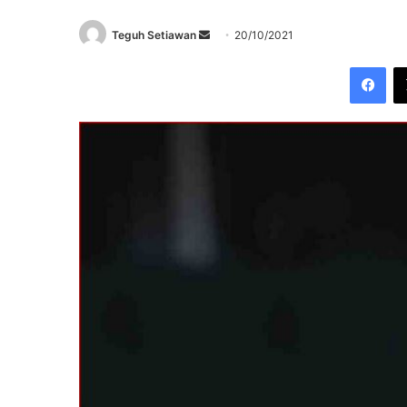
Send
Teguh Setiawan
20/10/2021
an
Fac
email