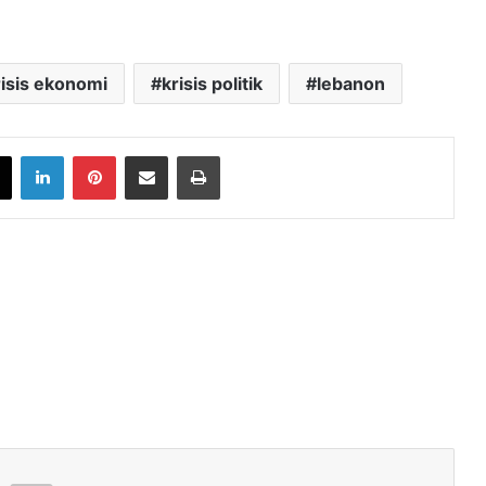
risis ekonomi
krisis politik
lebanon
book
X
LinkedIn
Pinterest
Share via Email
Print