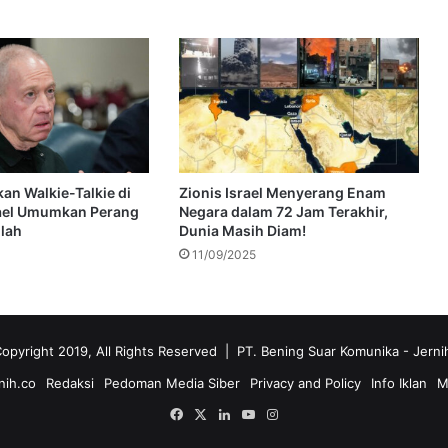
an Walkie-Talkie di
Zionis Israel Menyerang Enam
rael Umumkan Perang
Negara dalam 72 Jam Terakhir,
lah
Dunia Masih Diam!
11/09/2025
opyright 2019, All Rights Reserved | PT. Bening Suar Komunika
- Jerni
nih.co
Redaksi
Pedoman Media Siber
Privacy and Policy
Info Iklan
M
Facebook
X
LinkedIn
YouTube
Instagram