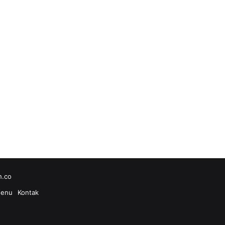
h.co
enu
Kontak