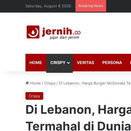
Saturday, August 8 2026
Breaking News
HOME
CRISPY
VERITAS
PERSONA
Home
/
Crispy
/
Di Lebanon, Harga Burger McDonald Te
Crispy
Di Lebanon, Harg
Termahal di Duni