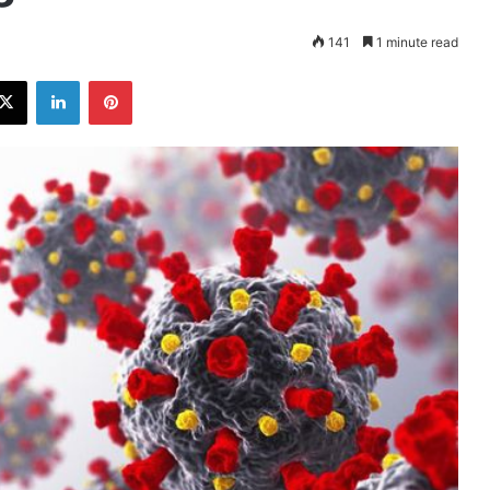
141
1 minute read
ebook
X
LinkedIn
Pinterest