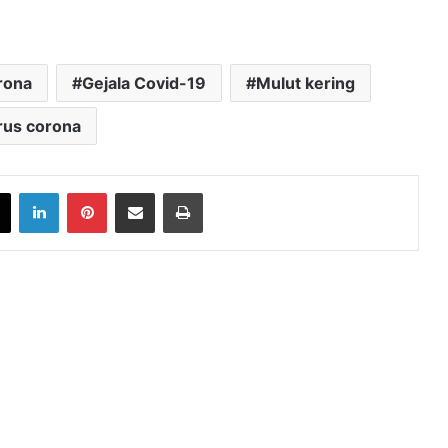
rona
Gejala Covid-19
Mulut kering
rus corona
book
X
LinkedIn
Pinterest
Share via Email
Print