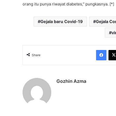
orang itu punya riwayat diabetes,” pungkasnya. [*]
Gejala baru Covid-19
Gejala Co
vi
Face
Share
Gozhin Azma