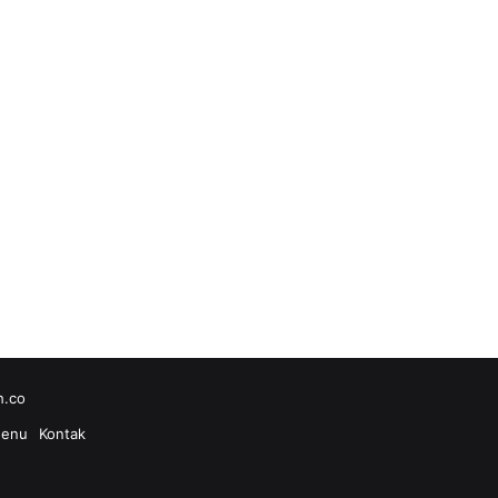
h.co
enu
Kontak