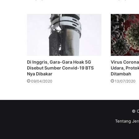
Di Inggris, Gara-Gara Hoak 5G
Virus Coron
Disebut Sumber Convid-19 BTS
Udara, Proto
Nya Dibakar
Ditambah
09/04/2020
13/07/2020
© C
Tentang Jer