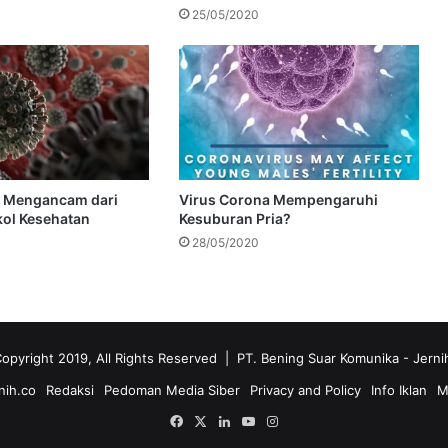
25/05/2020
a Mengancam dari
Virus Corona Mempengaruhi
kol Kesehatan
Kesuburan Pria?
28/05/2020
opyright 2019, All Rights Reserved | PT. Bening Suar Komunika
- Jerni
nih.co
Redaksi
Pedoman Media Siber
Privacy and Policy
Info Iklan
M
Facebook
X
LinkedIn
YouTube
Instagram