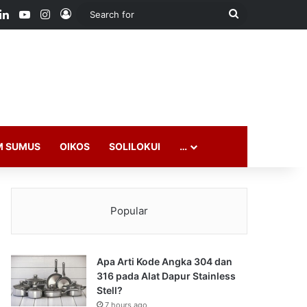
ook
LinkedIn
YouTube
Instagram
Log In
Search
for
M SUMUS
OIKOS
SOLILOKUI
…
Popular
Apa Arti Kode Angka 304 dan
316 pada Alat Dapur Stainless
Stell?
7 hours ago