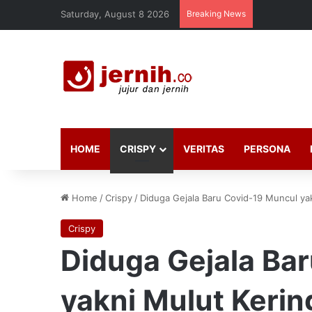
Saturday, August 8 2026
Breaking News
HOME
CRISPY
VERITAS
PERSONA
Home
/
Crispy
/
Diduga Gejala Baru Covid-19 Muncul ya
Crispy
Diduga Gejala Ba
yakni Mulut Kerin