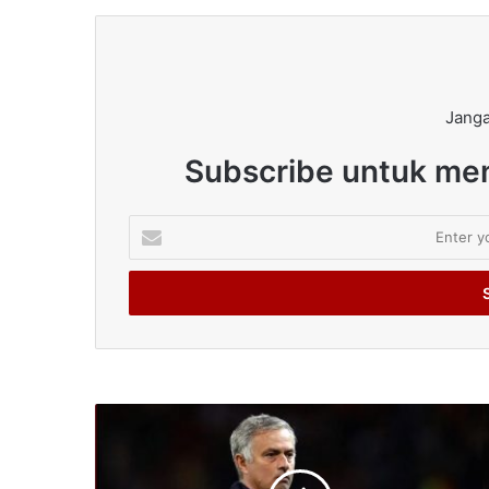
Janga
Subscribe untuk men
Enter
your
Email
address