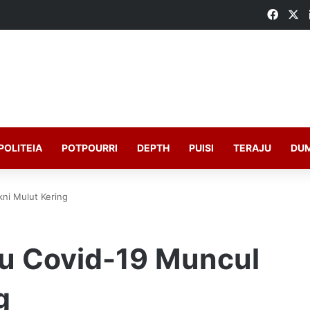
Faceb
X
POLITEIA
POTPOURRI
DEPTH
PUISI
TERAJU
DU
kni Mulut Kering
ru Covid-19 Muncul
g