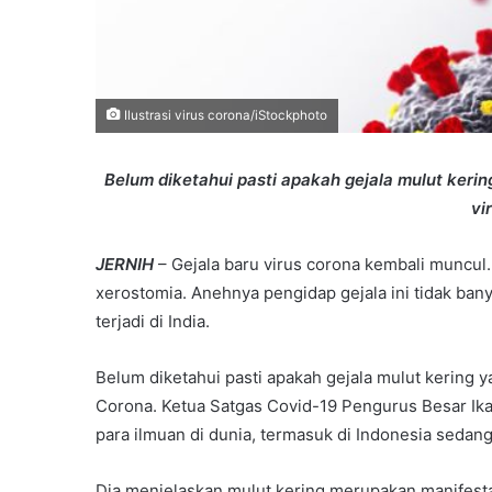
Ilustrasi virus corona/iStockphoto
Belum diketahui pasti apakah gejala mulut kerin
vi
JERNIH
– Gejala baru virus corona kembali muncul.
xerostomia. Anehnya pengidap gejala ini tidak ban
terjadi di India.
Belum diketahui pasti apakah gejala mulut kering y
Corona. Ketua Satgas Covid-19 Pengurus Besar Ikat
para ilmuan di dunia, termasuk di Indonesia sedang
Dia menjelaskan mulut kering merupakan manifestas