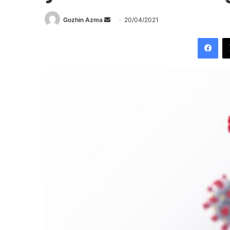
Send
Gozhin Azma
20/04/2021
an
Fac
email