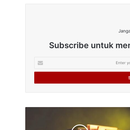
Janga
Subscribe untuk men
Enter
your
Email
address