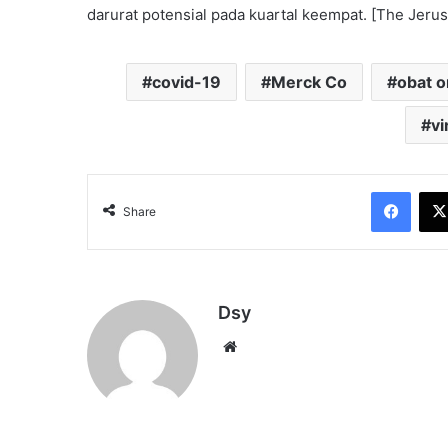
darurat potensial pada kuartal keempat. [The Jeru
covid-19
Merck Co
obat o
vi
Face
Share
Dsy
Website