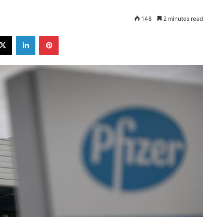
148
2 minutes read
ebook
X
LinkedIn
Pinterest