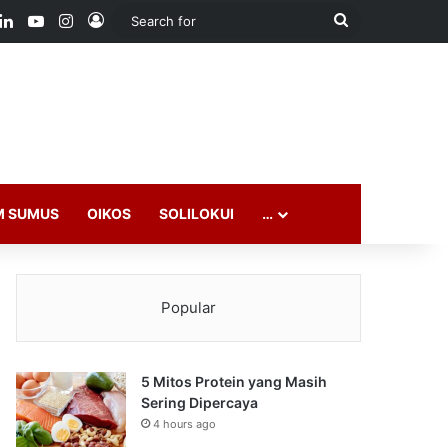
ook
LinkedIn
YouTube
Instagram
Log In
Search
for
M SUMUS
OIKOS
SOLILOKUI
…
Popular
5 Mitos Protein yang Masih
Sering Dipercaya
4 hours ago