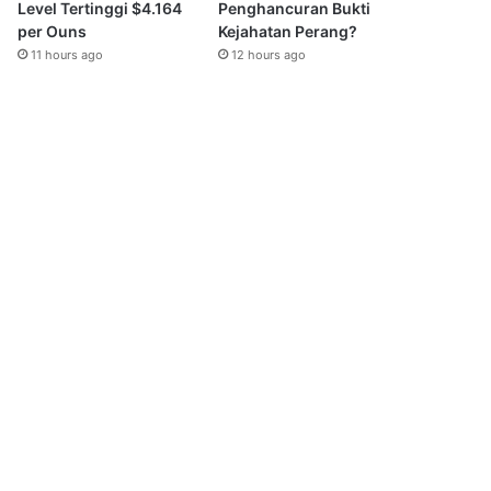
Level Tertinggi $4.164
Penghancuran Bukti
per Ouns
Kejahatan Perang?
11 hours ago
12 hours ago