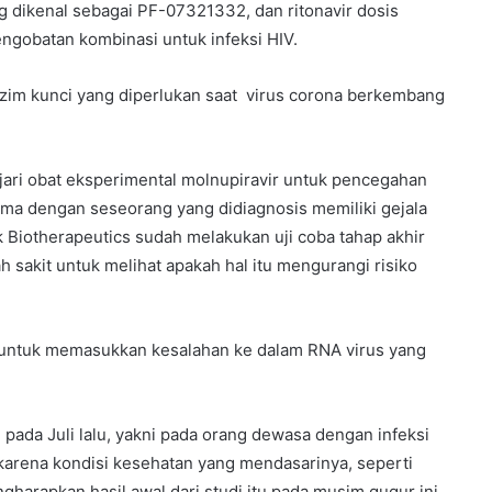
ang dikenal sebagai PF-07321332, dan ritonavir dosis
ngobatan kombinasi untuk infeksi HIV.
nzim kunci yang diperlukan saat virus corona berkembang
ari obat eksperimental molnupiravir untuk pencegahan
ma dengan seseorang yang didiagnosis memiliki gejala
k Biotherapeutics sudah melakukan uji coba tahap akhir
 sakit untuk melihat apakah hal itu mengurangi risiko
ng untuk memasukkan kesalahan ke dalam RNA virus yang
pada Juli lalu, yakni pada orang dewasa dengan infeksi
 karena kondisi kesehatan yang mendasarinya, seperti
arapkan hasil awal dari studi itu pada musim gugur ini.