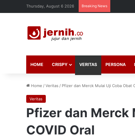
Thursday, August 6 2026
Breaking News
HOME
CRISPY
VERITAS
PERSONA
Home
/
Veritas
/
Pfizer dan Merck Mulai Uji Coba Obat 
Veritas
Pfizer dan Merck 
COVID Oral