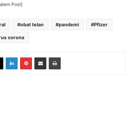
salem Post]
ral
obat telan
pandemi
Pfizer
rus corona
book
X
LinkedIn
Pinterest
Share via Email
Print