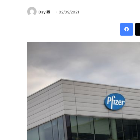
Send
Dsy
02/09/2021
an
Fac
email