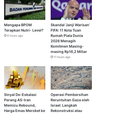
Mengapa BPOM
Skandal ‘Janji Warisan’
Terapkan Nutri- Level?
FIFA: 11 Kota Tuan
Rumah Piala Dunia
6 hours ago
2026 Menagih
Komitmen Masing-
masing Rp16,2 Miliar
11 hours ago
Sinyal De-Eskalasi
Operasi Pembersihan
Perang AS-Iran
Reruntuhan Gaza oleh
Memicu Rebound,
Israel: Langkah
Harga Emas Meroket ke
Rekonstruksi atau