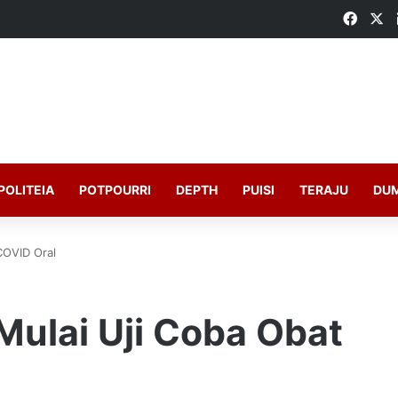
Faceb
X
POLITEIA
POTPOURRI
DEPTH
PUISI
TERAJU
DU
COVID Oral
Mulai Uji Coba Obat