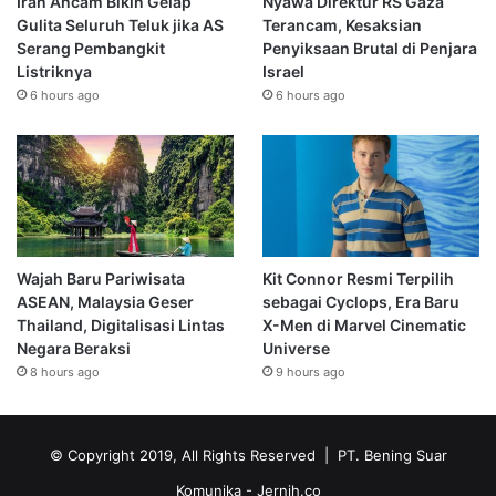
Iran Ancam Bikin Gelap
Nyawa Direktur RS Gaza
Gulita Seluruh Teluk jika AS
Terancam, Kesaksian
Serang Pembangkit
Penyiksaan Brutal di Penjara
Listriknya
Israel
6 hours ago
6 hours ago
Wajah Baru Pariwisata
Kit Connor Resmi Terpilih
ASEAN, Malaysia Geser
sebagai Cyclops, Era Baru
Thailand, Digitalisasi Lintas
X-Men di Marvel Cinematic
Negara Beraksi
Universe
8 hours ago
9 hours ago
© Copyright 2019, All Rights Reserved | PT. Bening Suar
Komunika
- Jernih.co