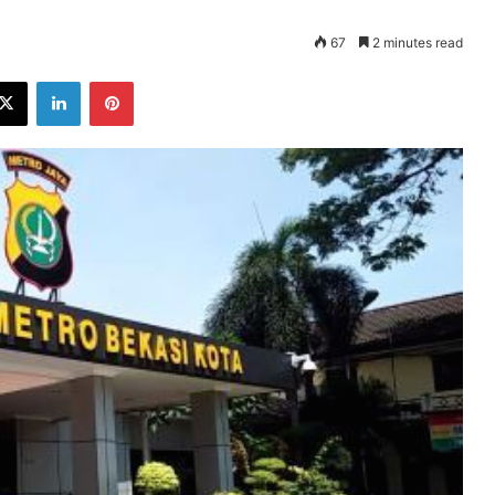
67
2 minutes read
ebook
X
LinkedIn
Pinterest