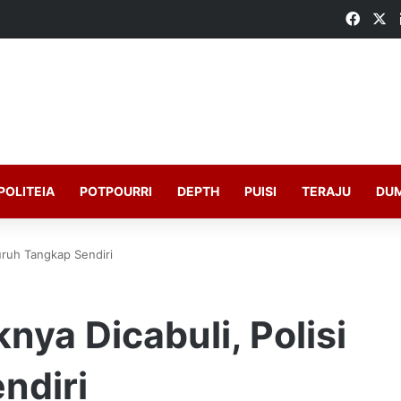
Faceb
X
POLITEIA
POTPOURRI
DEPTH
PUISI
TERAJU
DU
uruh Tangkap Sendiri
ya Dicabuli, Polisi
ndiri