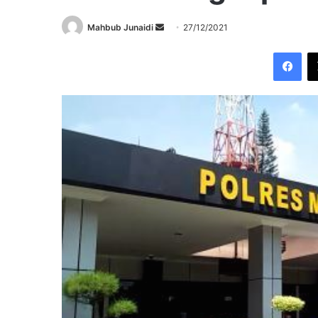
Send
Mahbub Junaidi
27/12/2021
an
Fac
email