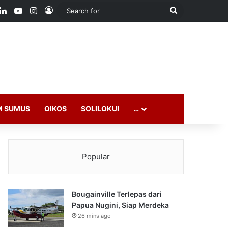
ook
LinkedIn
YouTube
Instagram
Log In
Search
for
M SUMUS
OIKOS
SOLILOKUI
…
Popular
Bougainville Terlepas dari
Papua Nugini, Siap Merdeka
26 mins ago