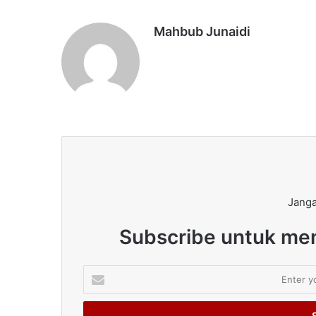
Mahbub Junaidi
Janga
Subscribe untuk men
Enter
your
Email
address