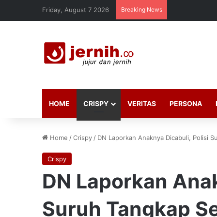
Friday, August 7 2026
Breaking News
HOME
CRISPY
VERITAS
PERSONA
Home
/
Crispy
/
DN Laporkan Anaknya Dicabuli, Polisi S
Crispy
DN Laporkan Anakn
Suruh Tangkap Se