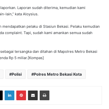
 dilaporkan. Laporan sudah diterima, kemudian kami
n-lain,” kata Aloysius.
an mendapatkan pelaku di Stasiun Bekasi. Pelaku kemudian
 ada complaint. Tapi, sudah kami amankan semua sudah
 sebagai tersangka dan ditahan di Mapolres Metro Bekasi
enda Rp 5 miliar.[Kompas]
Polisi
Polres Metro Bekasi Kota
book
X
LinkedIn
Pinterest
Share via Email
Print