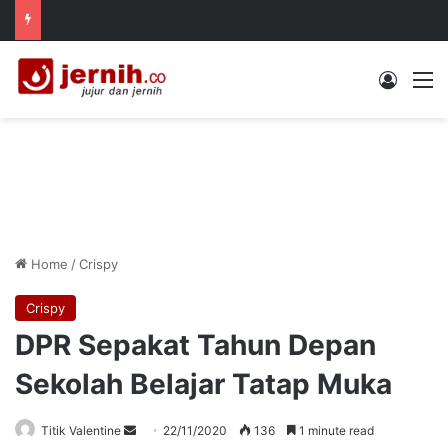
Log In
M
Home
/
Crispy
Crispy
DPR Sepakat Tahun Depan
Sekolah Belajar Tatap Muka
Send
Titik Valentine
22/11/2020
136
1 minute read