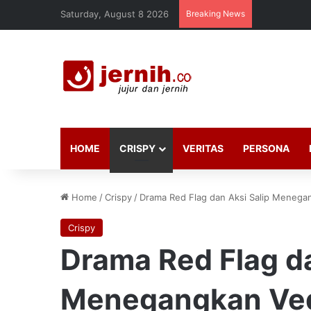
Saturday, August 8 2026
Breaking News
HOME
CRISPY
VERITAS
PERSONA
Home
/
Crispy
/
Drama Red Flag dan Aksi Salip Menegan
Crispy
Drama Red Flag da
Menegangkan Veda