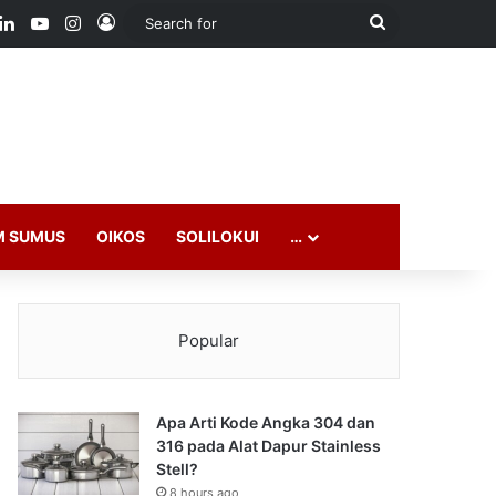
ook
LinkedIn
YouTube
Instagram
Log In
Search
for
M SUMUS
OIKOS
SOLILOKUI
…
Popular
Apa Arti Kode Angka 304 dan
316 pada Alat Dapur Stainless
Stell?
8 hours ago