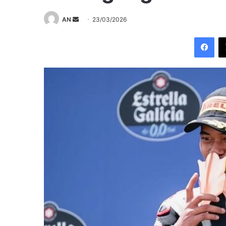
Send
AN
23/03/2026
an
Fac
email