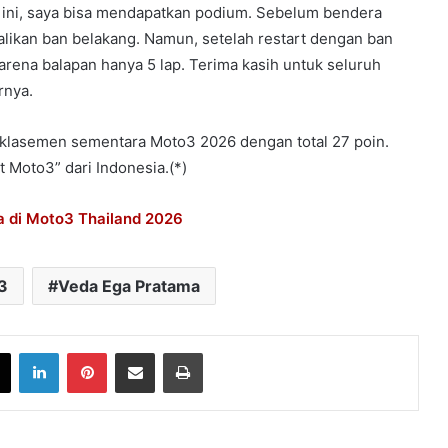
x ini, saya bisa mendapatkan podium. Sebelum bendera
likan ban belakang. Namun, setelah restart dengan ban
arena balapan hanya 5 lap. Terima kasih untuk seluruh
rnya.
 klasemen sementara Moto3 2026 dengan total 27 poin.
 Moto3” dari Indonesia.(*)
a di Moto3 Thailand 2026
3
Veda Ega Pratama
book
X
LinkedIn
Pinterest
Share via Email
Print