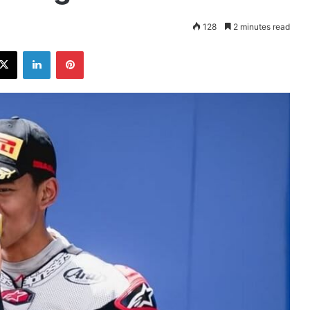
128
2 minutes read
ebook
X
LinkedIn
Pinterest