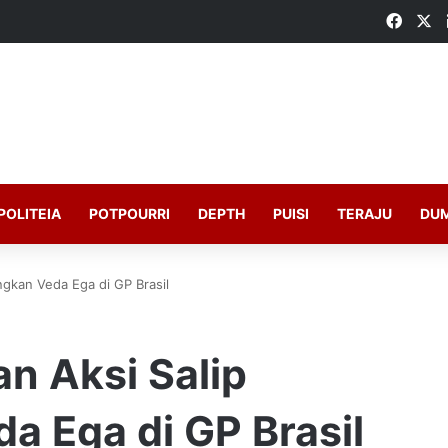
Faceb
X
POLITEIA
POTPOURRI
DEPTH
PUISI
TERAJU
DU
gkan Veda Ega di GP Brasil
n Aksi Salip
 Ega di GP Brasil