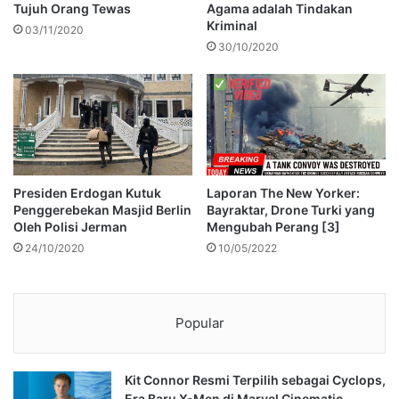
Tujuh Orang Tewas
Agama adalah Tindakan
Kriminal
03/11/2020
30/10/2020
Presiden Erdogan Kutuk
Laporan The New Yorker:
Penggerebekan Masjid Berlin
Bayraktar, Drone Turki yang
Oleh Polisi Jerman
Mengubah Perang [3]
24/10/2020
10/05/2022
Popular
Kit Connor Resmi Terpilih sebagai Cyclops,
Era Baru X-Men di Marvel Cinematic