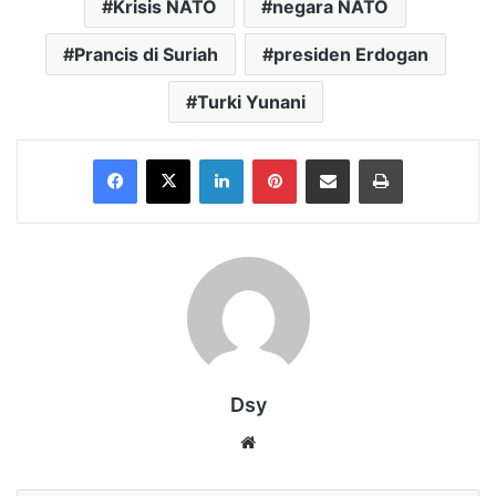
Krisis NATO
negara NATO
Prancis di Suriah
presiden Erdogan
Turki Yunani
Facebook
X
LinkedIn
Pinterest
Share via Email
Print
Dsy
Website