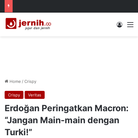
Log In
M
Home
/
Crispy
Crispy
Veritas
Erdoğan Peringatkan Macron:
“Jangan Main-main dengan
Turki!”