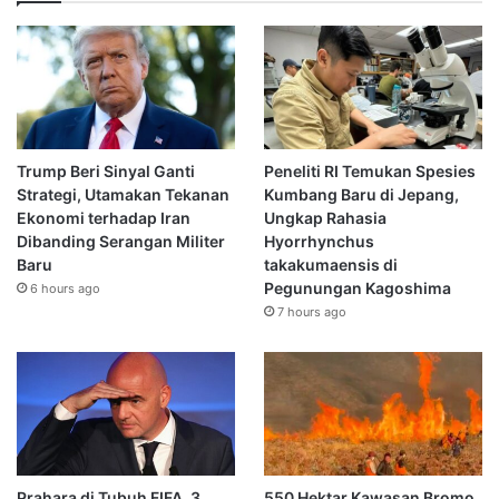
Trump Beri Sinyal Ganti
Peneliti RI Temukan Spesies
Strategi, Utamakan Tekanan
Kumbang Baru di Jepang,
Ekonomi terhadap Iran
Ungkap Rahasia
Dibanding Serangan Militer
Hyorrhynchus
Baru
takakumaensis di
Pegunungan Kagoshima
6 hours ago
7 hours ago
Prahara di Tubuh FIFA, 3
550 Hektar Kawasan Bromo