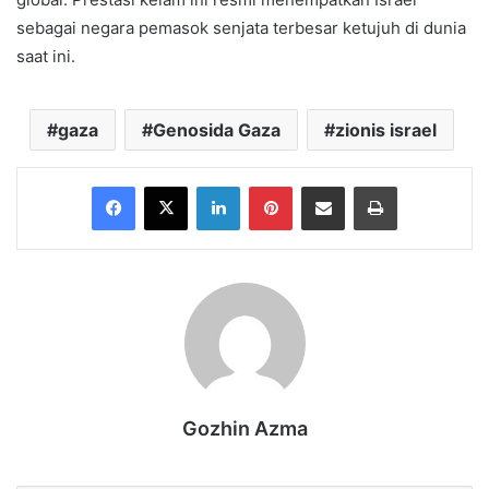
sebagai negara pemasok senjata terbesar ketujuh di dunia
saat ini.
gaza
Genosida Gaza
zionis israel
Facebook
X
LinkedIn
Pinterest
Share via Email
Print
Gozhin Azma